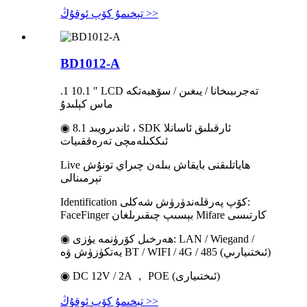
تېخىمۇ كۆپ ئوقۇڭ >>
BD1012-A
.1 10.1 ″ LCD تەجرىبىخانا / يىغىن / سۆھبەتكە
ماس كېلىدۇ
◉ ئاندىرويىد 8.1 ، SDK ئارقىلىق ئاسانلا
ئىككىلەمچى تەرەققىيات
Live ھاياتلىقنى بايقاش بىلەن چىراي تونۇش
تېرمىنالى
Identification كۆپ پەرقلەندۈرۈش شەكلى:
FaceFinger بېسىپ چىقىرىلغان Mifare كارتىسى
◉ ھەرخىل كۆرۈنمە يۈزى: LAN / Wiegand /
يەتكۈزۈش ۋە BT / WIFI / 4G / 485 (ئىختىيارىي)
◉ DC 12V / 2A ， POE (ئىختىيارى)
تېخىمۇ كۆپ ئوقۇڭ >>