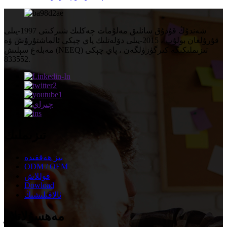
شەندۇڭ قۇدۇق سانلىق مەلۇمات چەكلىك شىركىتى 1997-يىلى
قۇرۇلغان بولۇپ ، 2015-يىلى دۆلەتلىك پاي چېكى ئالماشتۇرۇش ۋە
مەبلەغ سېلىش (NEEQ) تىزىملىكىگە كىرگۈزۈلگەن ، پاي چېكى
833552.
تىزىملىك
بىز ھەققىدە
ODM / OEM
قوللاش
Dowload
ئالاقىلىشىڭ
مەھسۇلاتلار