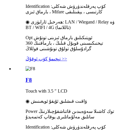
Identification كۆپ پەرقلەندۈرۈش شەكلى:
بارماق ئىزى ، Mifare كارتىسى ، يېقىنلىقى
◉ ھەرخىل ئارايۈزى: LAN / Wiegand / Relay ۋە
BT / WIFI / 4G (تاللانما)
Opt ئوپتىكىلىق بارماق ئىزىنى تونۇش
تېخنىكىسىنى قوبۇل قىلىڭ ، بارماقنىڭ 360
گرادۇسلۇق تولۇق تونۇشىنى قوللاڭ
تېخىمۇ كۆپ ئوقۇڭ >>
F8
Touch with 3.5 ″ LCD
◉ ۋاقىت قىشلىق ئۇيقۇ ئويغىنىش
Power توك كاشىلا سەۋەبىدىن قاتناشقۇچىلارنىڭ
سانلىق مەلۇماتلىرى يوقاپ كەتمەيدۇ
Identification كۆپ پەرقلەندۈرۈش شەكلى: