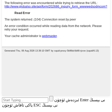
ئىزدەش ئۈچۈن Enter نى بېسىڭ
ياكى تاقاش ئۈچۈن ESC نى بېسىڭ