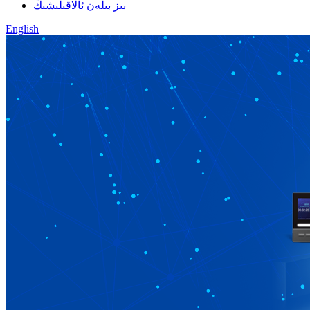
بىز بىلەن ئالاقىلىشىڭ
English