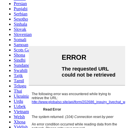
Persian
Punjabi
Serbian
Sesotho
Sinhala
Slovak
Slovenian
Somali
Samoan
Scots Gaelic
Shona
Sindhi
Sundanese
Swahili
Tajik
Tamil
Telugu
Thai
Ukrainian
Urdu
Uzbek
Vietnamese
Welsh
Xhosa
Yiddish