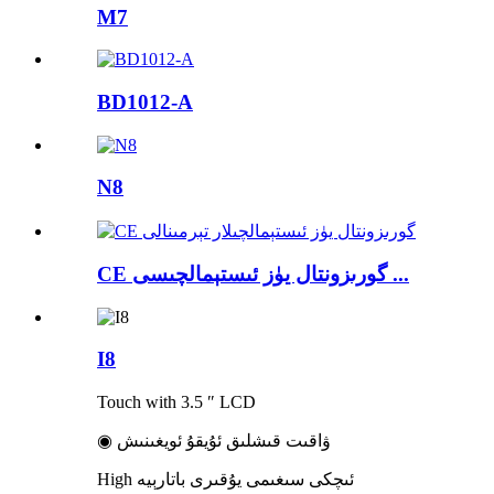
M7
BD1012-A
N8
CE گورىزونتال يۈز ئىستېمالچىسى ...
I8
Touch with 3.5 ″ LCD
◉ ۋاقىت قىشلىق ئۇيقۇ ئويغىنىش
High ئىچكى سىغىمى يۇقىرى باتارېيە