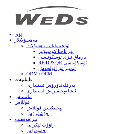
ئۆي
مەھسۇلاتلار
ئۆلچەملىك مەھسۇلات
يۈز تاختا كومپيۇتېر
بارماق ئىزى ئۈسكۈنىسى
RFID & QR ئۈسكۈنىسى
تېمپېراتۇرا ئۆلچەش
ODM / OEM
قابىلىيەت
پەرقلەندۈرۈش ئىقتىدارى
ئىشلەپچىقىرىش ئىقتىدارى
ئىلتىماس
قوللاش
تېخنىكىلىق قوللاش
چۈشۈرۈش
بىز ھەققىدە
زاۋۇت ئېكرانى
خەۋەرلەر