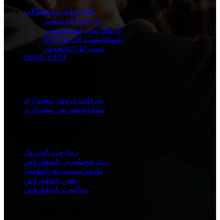
ئۆلچەملىك مەھسۇلات
يۈز تاختا كومپيۇتېر
بارماق ئىزى ئۈسكۈنىسى
RFID & QR ئۈسكۈنىسى
تېمپېراتۇرا ئۆلچەش
ODM / OEM
قابىلىيەت
پەرقلەندۈرۈش ئىقتىدارى
ئىشلەپچىقىرىش ئىقتىدارى
ئىلتىماس
زىيارەت كونترول
زىيارەتچىلەرنى باشقۇرۇش
ئۇنىۋېرسىتېت تۇرالغۇسى
يىغىن باشقۇرۇش
مەكتەپ باشقۇرۇش
بىز بىلەن ئالاقىلىشىڭ