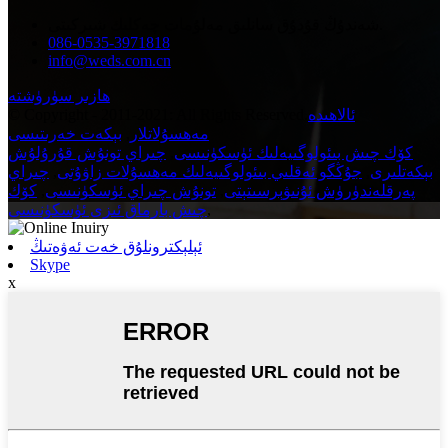
شەندۇڭ قۇدۇق سانلىق مەلۇمات چەكلىك شىركىتى.
086-0535-3971818
info@weds.com.cn
ھازىر سۈرۈشتە
ئالاھىدە
© Copyright - 2011-2021: All Rights Reserved.
مەھسۇلاتلار
,
بېكەت خەرىتىسى
كۆك چىش بىئولوگىيەلىك ئۈسكۈنىسى
,
چىراي تونۇش قۇرۇلۇش
بېكەتلىرى
,
جۇڭگو ئەقلىي بىئولوگىيەلىك مەھسۇلات زاۋۇتى
,
چىراي
پەرقلەندۈرۈش ئۇنىۋېرسىتېتى
,
تونۇش چىراي ئۈسكۈنىسى
,
كۆك
,
چىش بارماق ئىزى ئۈسكۈنىسى
ئېلېكترونلۇق خەت ئەۋەتىڭ
Skype
x