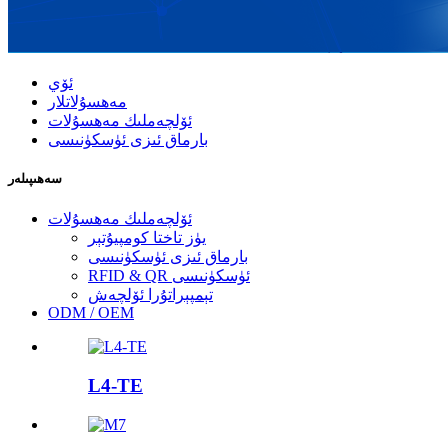
ئۆي
مەھسۇلاتلار
ئۆلچەملىك مەھسۇلات
بارماق ئىزى ئۈسكۈنىسى
سەھىپىلەر
ئۆلچەملىك مەھسۇلات
يۈز تاختا كومپيۇتېر
بارماق ئىزى ئۈسكۈنىسى
RFID & QR ئۈسكۈنىسى
تېمپېراتۇرا ئۆلچەش
ODM / OEM
L4-TE