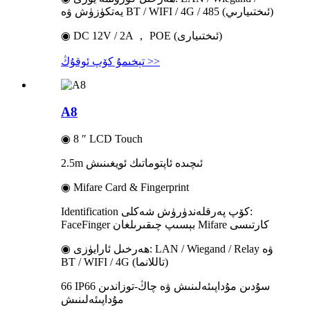
يەتكۈزۈش ۋە BT / WIFI / 4G / 485 (ئىختىيارىي)
◉ DC 12V / 2A ， POE (ئىختىيارى)
تېخىمۇ كۆپ ئوقۇڭ >>
A8
◉ 8 ″ LCD Touch
2.5m ئىچىدە ئاپتوماتىك ئويغىنىش
◉ Mifare Card & Fingerprint
Identification كۆپ پەرقلەندۈرۈش شەكلى:
FaceFinger بېسىپ چىقىرىلغان Mifare كارتىسى
◉ ھەرخىل ئارايۈزى: LAN / Wiegand / Relay ۋە
BT / WIFI / 4G (تاللانما)
66 IP66 سۇدىن مۇداپىئەلىنىش ۋە چاڭ-توزاندىن
مۇداپىئەلىنىش