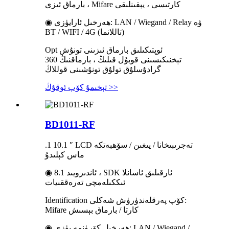
بارماق ئىزى ، Mifare كارتىسى ، يېقىنلىقى
◉ ھەرخىل ئارايۈزى: LAN / Wiegand / Relay ۋە
BT / WIFI / 4G (تاللانما)
Opt ئوپتىكىلىق بارماق ئىزىنى تونۇش
تېخنىكىسىنى قوبۇل قىلىڭ ، بارماقنىڭ 360
گرادۇسلۇق تولۇق تونۇشىنى قوللاڭ
تېخىمۇ كۆپ ئوقۇڭ >>
BD1011-RF
.1 10.1 ″ LCD تەجرىبىخانا / يىغىن / سۆھبەتكە
ماس كېلىدۇ
◉ ئاندىرويىد 8.1 ، SDK ئارقىلىق ئاسانلا
ئىككىلەمچى تەرەققىيات
Identification كۆپ پەرقلەندۈرۈش شەكلى:
Mifare كارتا / بارماق بېسىش
◉ ھەرخىل كۆرۈنمە يۈزى: LAN / Wiegand /